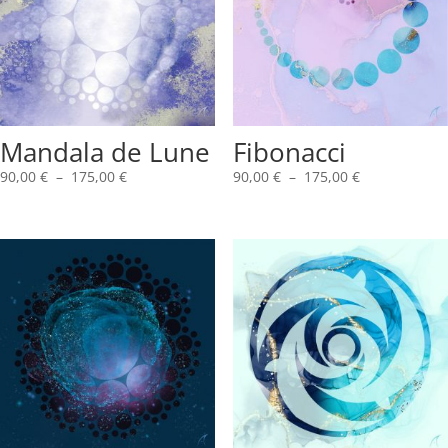
Mandala de Lune
Fibonacci
Plage
Plage
90,00
€
–
175,00
€
90,00
€
–
175,00
€
de
de
prix :
prix :
90,00 €
90,00 €
à
à
175,00 €
175,00 €