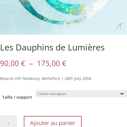
Les Dauphins de Lumières
Plage
90,00
€
–
175,00
€
de
prix :
Beacon Hill Newbury, Berkshire | 28th July 2004
90,00 €
à
175,00 €
Taille / support
quantité
Ajouter au panier
de