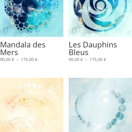
Mandala des
Les Dauphins
Mers
Bleus
Plage
Plage
90,00
€
–
175,00
€
90,00
€
–
175,00
€
de
de
prix :
prix :
90,00 €
90,00 €
à
à
175,00 €
175,00 €