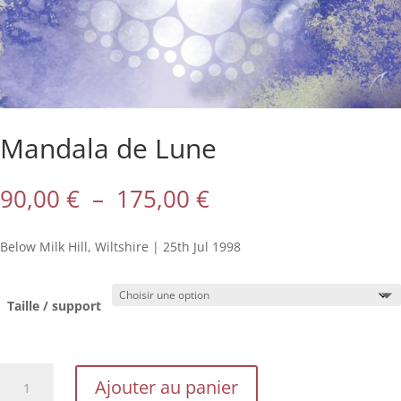
Mandala de Lune
Plage
90,00
€
–
175,00
€
de
prix :
Below Milk Hill, Wiltshire | 25th Jul 1998
90,00 €
à
175,00 €
Taille / support
quantité
Ajouter au panier
de